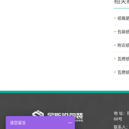
相关
纸箱
包装
附近
瓦楞
瓦楞
地 址
68号
请您留言
联系人