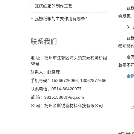
瓦楞纸箱的制作工艺
瓦楞纸
会发现
瓦楞纸箱的主要作用有哪些？
3、成
瓦楞纸
联系我们
都能够
看完以
地 址：扬州市江都区浦头镇东元村帅桥组
68号
着密不
联系人：赵经理
金
手机号码：15366726066, 13062977666
联系电话：0514-86420977
邮 箱：981515888@qq.com
公 司：扬州金斯锐新材料科技有限公司